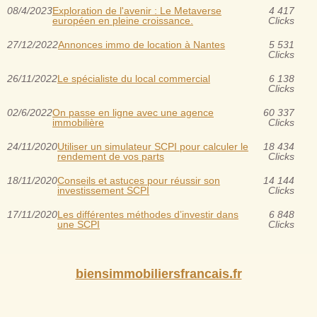
08/4/2023
Exploration de l'avenir : Le Metaverse
4 417
européen en pleine croissance.
Clicks
27/12/2022
Annonces immo de location à Nantes
5 531
Clicks
26/11/2022
Le spécialiste du local commercial
6 138
Clicks
02/6/2022
On passe en ligne avec une agence
60 337
immobilière
Clicks
24/11/2020
Utiliser un simulateur SCPI pour calculer le
18 434
rendement de vos parts
Clicks
18/11/2020
Conseils et astuces pour réussir son
14 144
investissement SCPI
Clicks
17/11/2020
Les différentes méthodes d’investir dans
6 848
une SCPI
Clicks
biensimmobiliersfrancais.fr